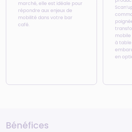
product
marché, elle est idéale pour
Scan’up
répondre aux enjeux de
comman
mobilité dans votre bar
poigné
café.
transf
mobile
à table
embarq
en opti
Bénéfices