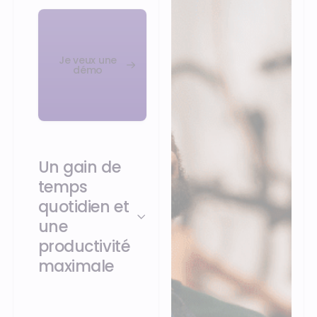
Je veux une
démo
Un gain de
temps
quotidien et
une
productivité
maximale
Libérez-vous des