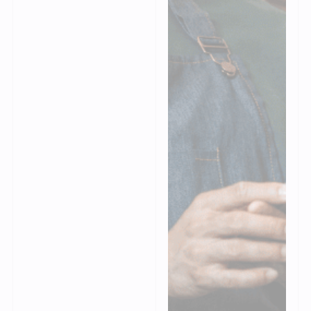
tâches
chronophages pour
vous concentrer sur
votre passion.
Spécialement conçu
pour les
professionnels du
cycle, le logiciel tout-
en-un G8 simplifie vos
encaissements, vos
ventes et
l’automatisation de
vos commandes.
Grâce à une
synchronisation e-
commerce en temps
réel et une gestion
optimisée des seuils
de stocks, vous évitez
les ruptures comme