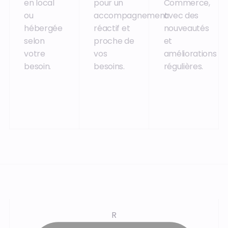
en local
pour un
Commerce,
ou
accompagnement
avec des
hébergée
réactif et
nouveautés
selon
proche de
et
votre
vos
améliorations
besoin.
besoins.
régulières.
R