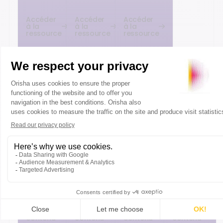
Accéder
Accéder
Accéder
à la
à la
à la
ressource
ressource
ressource
PODCAST
PODCAST
PODCAST
PODCAST
Technologies
L'IA dans
Encaissement
Jusqu'où
et retail :
les
en magasin :
va aller
rencontre
logiciels :
le parcours
Orisha ?
avec Jessica
la
client chez
Rencontre
Ifker
révolution
Decathlon
avec
Delpirou
silencieuse
Alexandre
Fretti
Accéder
Accéder
Accéder
Accéder
au
au
au
au
contenu
contenu
contenu
contenu