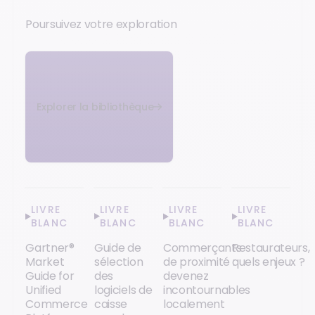
Poursuivez votre exploration
Explorer la bibliothèque
LIVRE
LIVRE
LIVRE
LIVRE
BLANC
BLANC
BLANC
BLANC
Gartner®
Guide de
Commerçants
Restaurateurs,
Market
sélection
de proximité :
quels enjeux ?
Guide for
des
devenez
Unified
logiciels de
incontournables
Commerce
caisse
localement