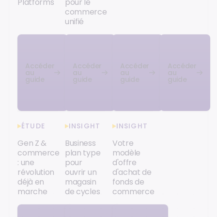
Platforms
pour le
commerce
unifié
Accéder
Accéder
Accéder
Accéder
au
au
au
au
guide
guide
guide
guide
ÉTUDE
INSIGHT
INSIGHT
Gen Z &
Business
Votre
commerce
plan type
modèle
: une
pour
d'offre
révolution
ouvrir un
d'achat de
déjà en
magasin
fonds de
marche
de cycles
commerce