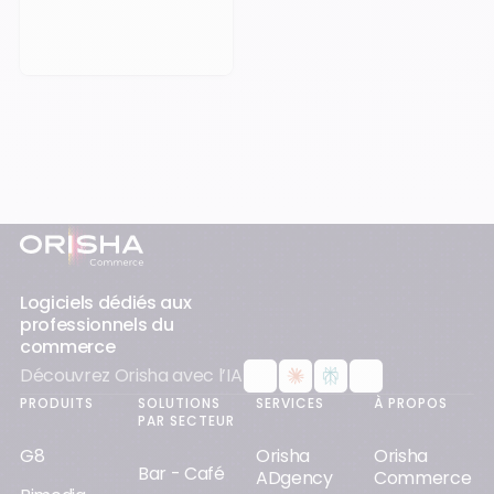
Pied-de-page
Logiciels dédiés aux
professionnels du
commerce
Découvrez Orisha avec l’IA
PRODUITS
SOLUTIONS
SERVICES
À PROPOS
PAR SECTEUR
G8
Orisha
Orisha
Bar - Café
ADgency
Commerce