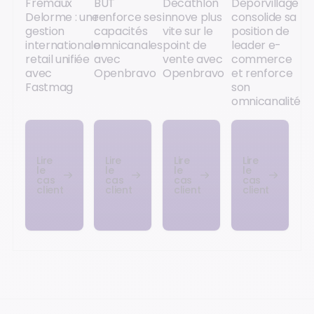
Fremaux
BUT
Decathlon
Deporvillage
Delorme : une
renforce ses
innove plus
consolide sa
gestion
capacités
vite sur le
position de
internationale
omnicanales
point de
leader e-
retail unifiée
avec
vente avec
commerce
avec
Openbravo
Openbravo
et renforce
Fastmag
son
omnicanalité
Lire
Lire
Lire
Lire
le
le
le
le
cas
cas
cas
cas
client
client
client
client