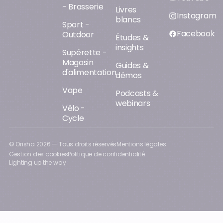
- Brasserie
Livres
Instagram
blancs
Sport -
Facebook
Outdoor
Études &
insights
Supérette -
Magasin
Guides &
d'alimentation
démos
Vape
Podcasts &
webinars
Vélo -
Cycle
© Orisha
2026
— Tous droits réservés
Mentions légales
Gestion des cookies
Politique de confidentialité
Lighting up the way