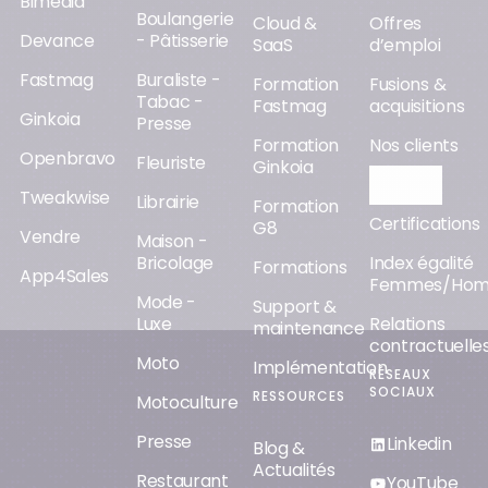
Bimedia
Boulangerie
Cloud &
Offres
Devance
- Pâtisserie
SaaS
d’emploi
Fastmag
Buraliste -
Formation
Fusions &
Tabac -
Fastmag
acquisitions
Ginkoia
Presse
Formation
Nos clients
Openbravo
Fleuriste
Ginkoia
Orisha AI
Tweakwise
Librairie
Formation
Certifications
G8
Vendre
Maison -
Bricolage
Index égalité
Formations
App4Sales
Femmes/Ho
Mode -
Support &
Luxe
Relations
maintenance
contractuelle
Moto
Implémentation
RÉSEAUX
SOCIAUX
RESSOURCES
Motoculture
Presse
Linkedin
Blog &
Actualités
Restaurant
YouTube