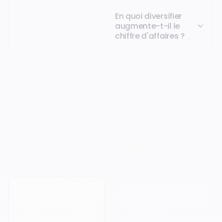
En quoi diversifier
augmente-t-il le
chiffre d'affaires ?
VOTRE PROCHAIN CAP COMMENCE ICI.
Orisha accompagne les entreprises qui
refusent de subir leur technologie.
Prendre rendez-vous