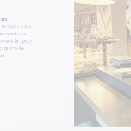
urs,
rivilégiée nous
us secteurs
tomobile... pour
conquête de
re.