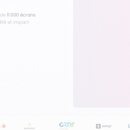
+ de
11 000 écrans
lité et impact