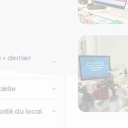
locale : boulangeries, tabac-
imité qui anime les quartiers
 son quotidien.
« dernier
ielle
rité du local