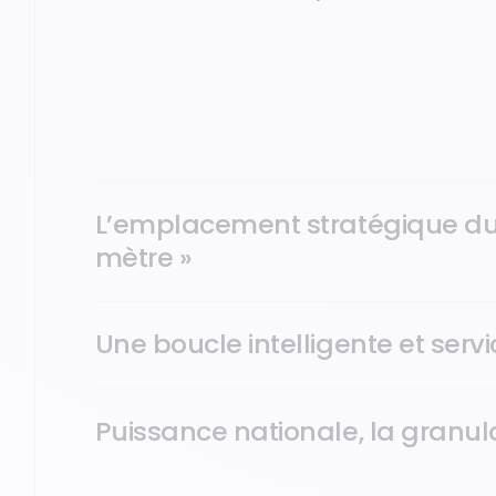
Nos écrans sont implantés là où bat le cœur de la vie 
presse, brasserie, café, supérettes… Un réseau de prox
: vous touchez une cible active, urbaine et fidèle dans
L’emplacement stratégique du 
mètre »
Une boucle intelligente et servic
Puissance nationale, la granula