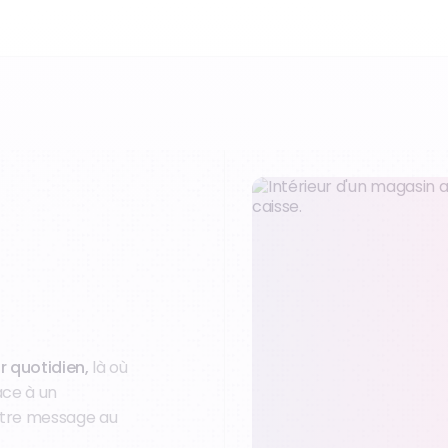
r quotidien,
là où
âce à un
otre message au