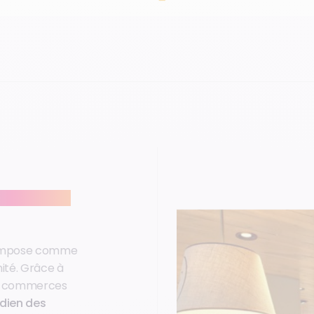
n des Français
impose comme
ité. Grâce à
s commerces
dien des