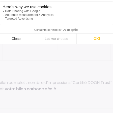
Notre maillage national unique de plus de
11 000
écrans
permet de toucher plus de
28 millions
de contacts par semaine.
Une puissance de frappe équivalente aux plus
grands médias nationaux, avec la souplesse du
digital.
lan complet : nombre d’impressions "Certifié DOOH Trust" 
 et
votre bilan carbone dédié
.