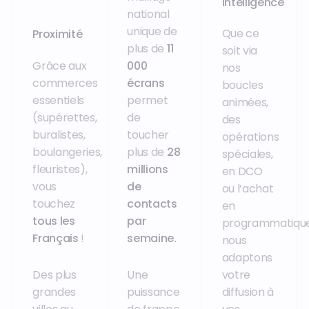
intelligence
national
unique de
Que ce
Proximité
plus de
11
soit via
Grâce aux
000
nos
commerces
écrans
boucles
essentiels
permet
animées,
(supérettes,
de
des
buralistes,
toucher
opérations
boulangeries,
plus de
28
spéciales,
fleuristes),
millions
en DCO
vous
de
ou l’achat
touchez
contacts
en
tous les
par
programmatique
Français
!
semaine.
nous
adaptons
Des plus
Une
votre
grandes
puissance
diffusion à