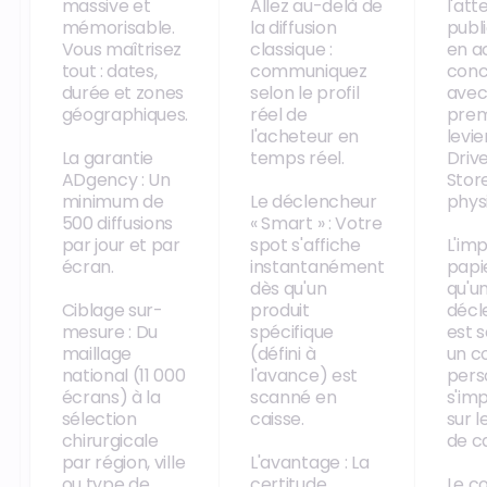
massive et
Allez au-delà de
l'att
mémorisable.
la diffusion
publi
Vous maîtrisez
classique :
en a
tout : dates,
communiquez
conc
durée et zones
selon le profil
avec
géographiques.
réel de
prem
l'acheteur en
levie
La garantie
temps réel.
Driv
ADgency : Un
Store
minimum de
Le déclencheur
phys
500 diffusions
« Smart » : Votre
par jour et par
spot s'affiche
L'im
écran.
instantanément
papie
dès qu'un
qu'u
Ciblage sur-
produit
décl
mesure : Du
spécifique
est 
maillage
(défini à
un c
national (11 000
l'avance) est
pers
écrans) à la
scanné en
s'im
sélection
caisse.
sur l
chirurgicale
de ca
par région, ville
L'avantage : La
ou type de
certitude
Le co