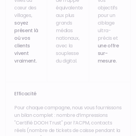
villes au
de frappe
vos
cœur des
équivalente
objectifs
villages,
aux plus
pour un
soyez
grands
ciblage
présent là
médias
ultra-
où vos
nationaux,
précis et
clients
avec la
une offre
vivent
souplesse
sur-
vraiment.
du digital.
mesure.
Efficacité
Pour chaque campagne, nous vous fournissons
un bilan complet : nombre d’impressions
"Certifié DOOH Trust" par l’ACPM, contacts
réels (nombre de tickets de caisse pendant la