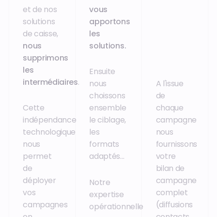
et de nos
vous
solutions
apportons
de caisse,
les
nous
solutions.
supprimons
les
Ensuite
intermédiaires
.
nous
A l'issue
choissons
de
Cette
ensemble
chaque
indépendance
le ciblage,
campagne
technologique
les
nous
nous
formats
fournissons
permet
adaptés...
votre
de
bilan de
déployer
campagne
Notre
vos
complet
expertise
campagnes
(diffusions
opérationnelle
en
contacts