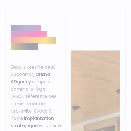
Notre métier :
connecter votre
marque au quotidien
des Français
Depuis près de deux
décennies,
Orisha
ADgency
s’impose
comme la régie
DOOH référente des
commerces de
proximité. Grâce à
notre
implantation
stratégique en caisse