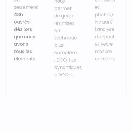
nous
seulement
et
permet
48h
photos),
de gérer
ouvrés
incluant
les mises
dès lors
l’analyse
en
que nous
d’impact
technique
avons
et votre
plus
tous les
mesure
complexe
éléments.
carbone.
: DCO, flux
dynamiques,
pDOOH...