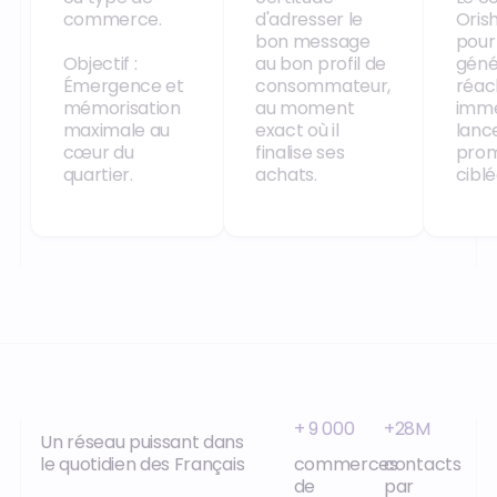
commerce.
d'adresser le
Orish
bon message
pour
Objectif :
au bon profil de
géné
Émergence et
consommateur,
réac
mémorisation
au moment
immé
maximale au
exact où il
lanc
cœur du
finalise ses
prom
quartier.
achats.
ciblée
+ 9 000
+28M
Un réseau puissant dans
le quotidien des Français
commerces
contacts
de
par