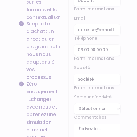
sur les
Form Informations
formats et la
contextualisation.
Email
Simplicité
d'achat :
En
Téléphone
direct ou en
programmatique,
nous nous
Form Informations
adaptons à
Société
vos
processus.
Zéro
Form Informations
engagement
Secteur d'activité
:
Échangez
avec nous et
obtenez une
Commentaires
simulation
d'impact