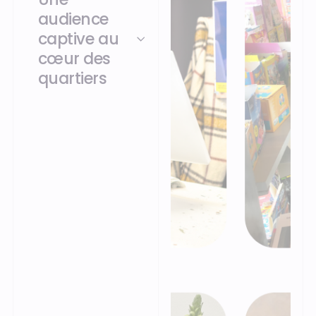
audience
captive au
cœur des
quartiers
Nos écrans sont
implantés là où bat le
cœur de la vie locale :
boulangeries, tabac-
presse, brasserie, café,
supérettes… Un
réseau de proximité
qui anime les quartiers
: vous touchez une
cible active, urbaine
et fidèle dans son
quotidien.