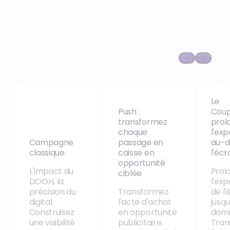
Le
Push :
Coup
transformez
prol
chaque
l'ex
Campagne
passage en
au-d
classique
caisse en
l'écr
opportunité
L'impact du
Prol
ciblée
DOOH, la
l'ex
précision du
Transformez
de l'
digital.
l'acte d'achat
jusqu
Construisez
en opportunité
domic
une visibilité
publicitaire.
Tran