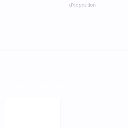
d'opposition.
VOTRE PROCHAIN CAP COMMENCE ICI
Prêt à équiper votre concession moto ?
Prendre rendez-vous