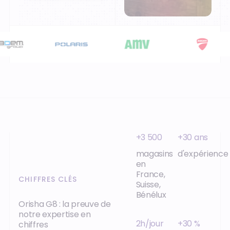
+3 500
+30 ans
magasins
d'expérience
en
France,
CHIFFRES CLÉS
Suisse,
Bénélux
Orisha G8 : la preuve de
notre expertise en
2h/jour
+30 %
chiffres