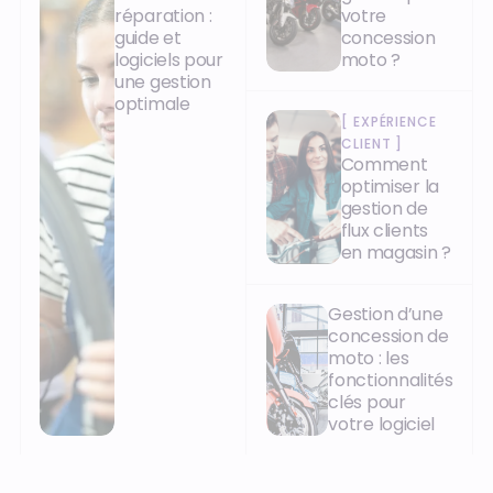
réparation :
votre
guide et
concession
logiciels pour
moto ?
une gestion
optimale
[
EXPÉRIENCE
CLIENT
]
Comment
optimiser la
gestion de
flux clients
en magasin ?
Gestion d’une
concession de
moto : les
fonctionnalités
clés pour
votre logiciel