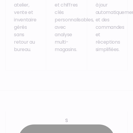
atelier,
et chiffres
à jour
vente et
clés
automatiqueme
inventaire
personnalisables,
et des
gérés
avec
commandes
sans
analyse
et
retour au
multi-
réceptions
bureau.
magasins.
simplifiées.
S