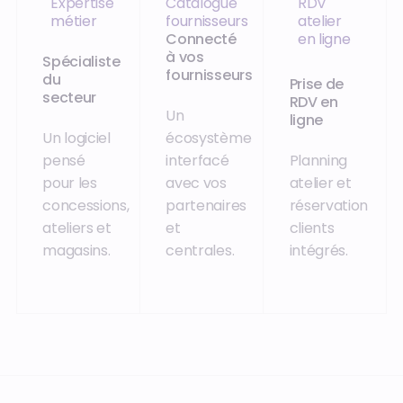
Expertise
Catalogue
RDV
métier
fournisseurs
atelier
Connecté
en ligne
à vos
Spécialiste
fournisseurs
du
Prise de
secteur
RDV en
Un
ligne
Un logiciel
écosystème
pensé
interfacé
Planning
pour les
avec vos
atelier et
concessions,
partenaires
réservation
ateliers et
et
clients
magasins.
centrales.
intégrés.