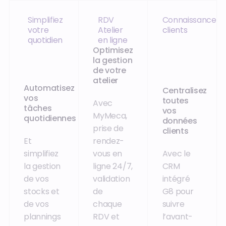
Simplifiez
RDV
Connaissance
votre
Atelier
clients
quotidien
en ligne
‍Optimisez
la gestion
de votre
atelier
‍Automatisez
‍Centralisez
vos
toutes
Avec
tâches
vos
MyMeca,
quotidiennes
données
prise de
clients
Et
rendez-
simplifiez
vous en
Avec le
la gestion
ligne 24/7,
CRM
de vos
validation
intégré
stocks et
de
G8 pour
de vos
chaque
suivre
plannings
RDV et
l’avant-