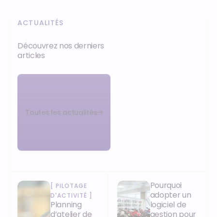
ACTUALITÉS
Découvrez nos derniers
articles
Toutes les actualités
Pourquoi
[
PILOTAGE
adopter un
D'ACTIVITÉ
]
Planning
logiciel de
d’atelier de
gestion pour