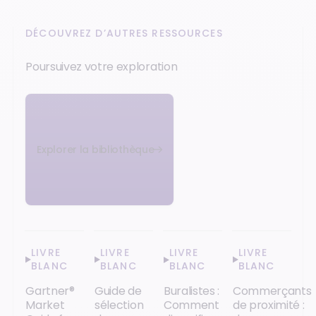
DÉCOUVREZ D’AUTRES RESSOURCES
Poursuivez votre exploration
Explorer la bibliothèque
LIVRE
LIVRE
LIVRE
LIVRE
BLANC
BLANC
BLANC
BLANC
Gartner®
Guide de
Buralistes :
Commerçants
Market
sélection
Comment
de proximité :