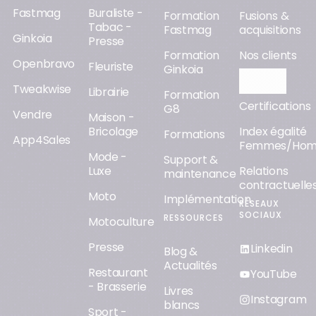
Fastmag
Buraliste -
Formation
Fusions &
Tabac -
Fastmag
acquisitions
Ginkoia
Presse
Formation
Nos clients
Openbravo
Fleuriste
Ginkoia
Orisha AI
Tweakwise
Librairie
Formation
Certifications
G8
Vendre
Maison -
Bricolage
Index égalité
Formations
App4Sales
Femmes/Ho
Mode -
Support &
Luxe
Relations
maintenance
contractuelle
Moto
Implémentation
RÉSEAUX
SOCIAUX
RESSOURCES
Motoculture
Presse
Linkedin
Blog &
Actualités
Restaurant
YouTube
- Brasserie
Livres
Instagram
blancs
Sport -