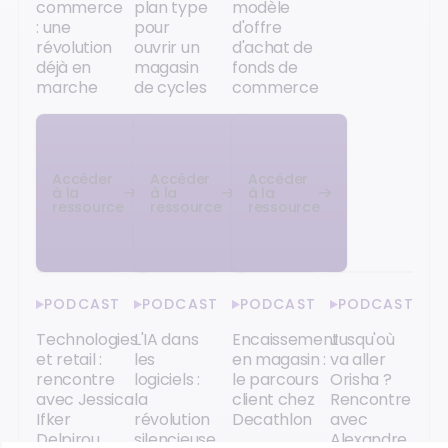
commerce
plan type
modèle
: une
pour
d'offre
révolution
ouvrir un
d'achat de
déjà en
magasin
fonds de
marche
de cycles
commerce
Accéder
Accéder
Accéder
à la
à la
à la
ressource
ressource
ressource
PODCAST
PODCAST
PODCAST
PODCAST
Technologies
L'IA dans
Encaissement
Jusqu'où
et retail :
les
en magasin :
va aller
rencontre
logiciels :
le parcours
Orisha ?
avec Jessica
la
client chez
Rencontre
Ifker
révolution
Decathlon
avec
Delpirou
silencieuse
Alexandre