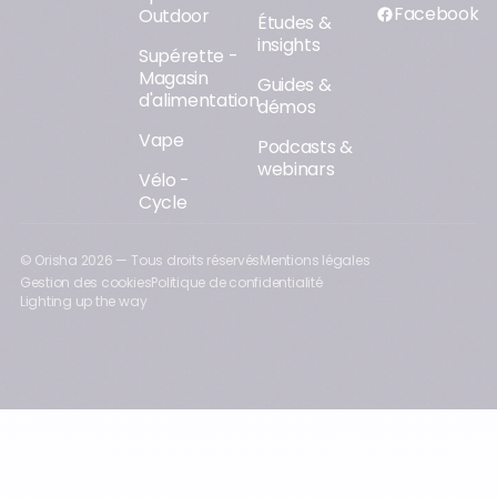
Facebook
Outdoor
Études &
insights
Supérette -
Magasin
Guides &
d'alimentation
démos
Vape
Podcasts &
webinars
Vélo -
Cycle
© Orisha
2026
— Tous droits réservés
Mentions légales
Gestion des cookies
Politique de confidentialité
Lighting up the way