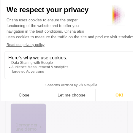
Fretti
Accéder
Accéder
Accéder
Accéder
au
au
au
au
contenu
contenu
contenu
contenu
DÉMO
Open
Bravo
Commerce
Cloud
Demander
une démo