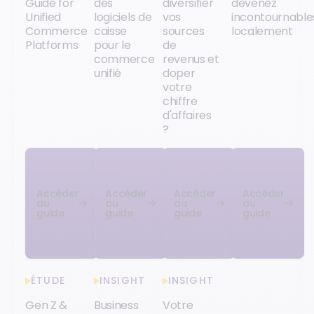
Guide for
des
diversifier
devenez
Unified
logiciels de
vos
incontournable
Commerce
caisse
sources
localement
Platforms
pour le
de
commerce
revenus et
unifié
doper
votre
chiffre
d'affaires
?
Accéder
Accéder
Accéder
Accéder
au
au
au
au
guide
guide
guide
guide
ÉTUDE
INSIGHT
INSIGHT
Gen Z &
Business
Votre