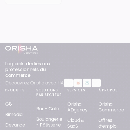
Pied-de-page
Logiciels dédiés aux
professionnels du
commerce
Découvrez Orisha avec l’IA
PRODUITS
SOLUTIONS
SERVICES
À PROPOS
PAR SECTEUR
G8
Orisha
Orisha
Bar - Café
ADgency
Commerce
Bimedia
Boulangerie
Cloud &
Offres
Devance
- Pâtisserie
SaaS
d’emploi