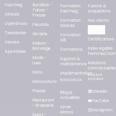
Fastmag
Buraliste -
Formation
Fusions &
Tabac -
Fastmag
acquisitions
Ginkoia
Presse
Formation
Nos clients
Openbravo
Fleuriste
Ginkoia
Orisha AI
Tweakwise
Librairie
Formation
Certifications
G8
Vendre
Maison -
Bricolage
Index égalité
Formations
App4Sales
Femmes/Ho
Mode -
Support &
Luxe
Relations
maintenance
contractuelle
Moto
Implémentation
RÉSEAUX
SOCIAUX
RESSOURCES
Motoculture
Presse
Linkedin
Blog &
Actualités
Restaurant
YouTube
- Brasserie
Livres
Instagram
blancs
Sport -