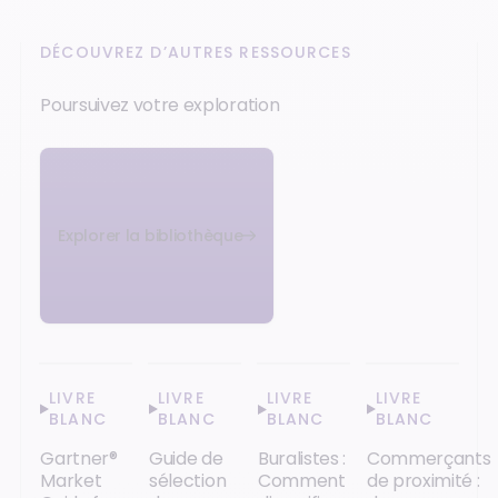
DÉCOUVREZ D’AUTRES RESSOURCES
Poursuivez votre exploration
Explorer la bibliothèque
LIVRE
LIVRE
LIVRE
LIVRE
BLANC
BLANC
BLANC
BLANC
Gartner®
Guide de
Buralistes :
Commerçants
Market
sélection
Comment
de proximité :