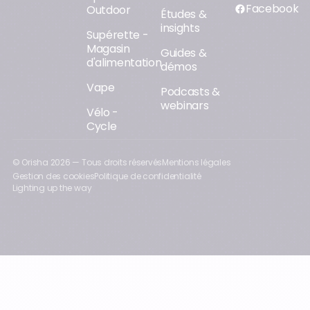
Facebook
Outdoor
Études &
insights
Supérette -
Magasin
Guides &
d'alimentation
démos
Vape
Podcasts &
webinars
Vélo -
Cycle
© Orisha
2026
— Tous droits réservés
Mentions légales
Gestion des cookies
Politique de confidentialité
Lighting up the way