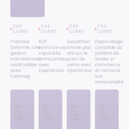
CAS
CAS
CAS
CAS
CLIENT
CLIENT
CLIENT
CLIENT
Fremaux
BUT
Decathlon
Deporvillage
Delorme : une
renforce ses
innove plus
consolide sa
gestion
capacités
vite sur le
position de
internationale
omnicanales
point de
leader e-
retail unifiée
avec
vente avec
commerce
avec
Openbravo
Openbravo
et renforce
Fastmag
son
omnicanalité
Lire
Lire
Lire
Lire
le
le
le
le
cas
cas
cas
cas
client
client
client
client