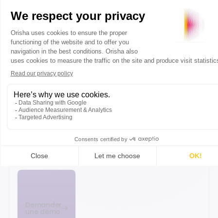
Fretti
Accéder
Accéder
Accéder
Accéder
au
au
au
au
contenu
contenu
contenu
contenu
DÉMO
Open
Bravo
Commerce
Cloud
Demander
une démo