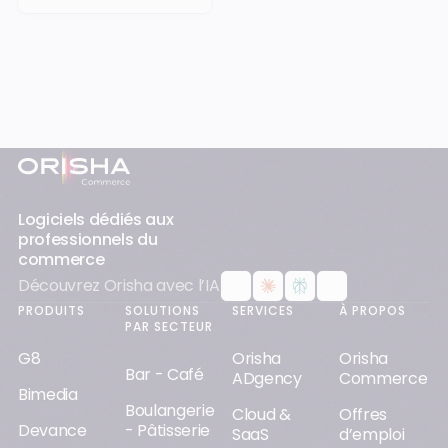
Pied-de-page
Logiciels dédiés aux
professionnels du
commerce
Découvrez Orisha avec l’IA
PRODUITS
SOLUTIONS
SERVICES
À PROPOS
PAR SECTEUR
G8
Orisha
Orisha
Bar - Café
ADgency
Commerce
Bimedia
Boulangerie
Cloud &
Offres
Devance
- Pâtisserie
SaaS
d’emploi