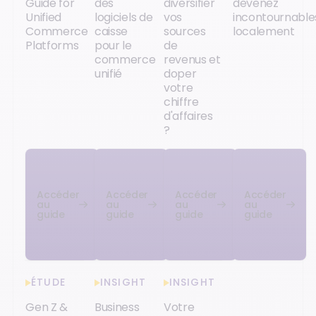
Guide for
des
diversifier
devenez
Unified
logiciels de
vos
incontournable
Commerce
caisse
sources
localement
Platforms
pour le
de
commerce
revenus et
unifié
doper
votre
chiffre
d'affaires
?
Accéder
Accéder
Accéder
Accéder
au
au
au
au
guide
guide
guide
guide
ÉTUDE
INSIGHT
INSIGHT
Gen Z &
Business
Votre