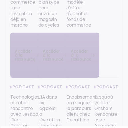
commerce
plan type
modèle
: une
pour
d'offre
révolution
ouvrir un
d'achat de
déjà en
magasin
fonds de
marche
de cycles
commerce
Accéder
Accéder
Accéder
à la
à la
à la
ressource
ressource
ressource
PODCAST
PODCAST
PODCAST
PODCAST
Technologies
L'IA dans
Encaissement
Jusqu'où
et retail :
les
en magasin :
va aller
rencontre
logiciels :
le parcours
Orisha ?
avec Jessica
la
client chez
Rencontre
Ifker
révolution
Decathlon
avec
Delpirou
silencieuse
Alexandre