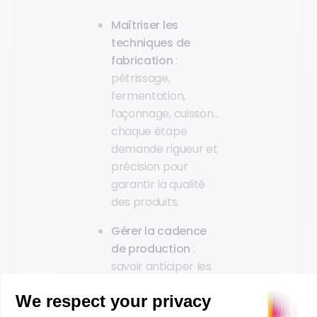
Maîtriser les
techniques de
fabrication
:
pétrissage,
fermentation,
façonnage, cuisson...
chaque étape
demande rigueur et
précision pour
garantir la qualité
des produits.
Gérer la cadence
de production
:
savoir anticiper les
pics d’activité,
organiser le travail