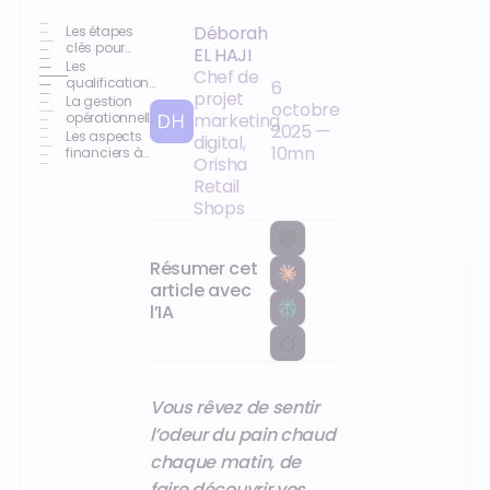
Déborah
Les étapes
clés pour
EL HAJI
ouvrir une
Les
Chef de
boulangerie
qualifications
6
projet
nécessaires
La gestion
octobre
pour devenir
opérationnelle
marketing
2025
—
boulanger
d'une
Les aspects
digital,
boulangerie
10
mn
financiers à
Orisha
considérer
Retail
Shops
Résumer cet
article avec
l’IA
Vous rêvez de sentir
l’odeur du pain chaud
chaque matin, de
faire découvrir vos