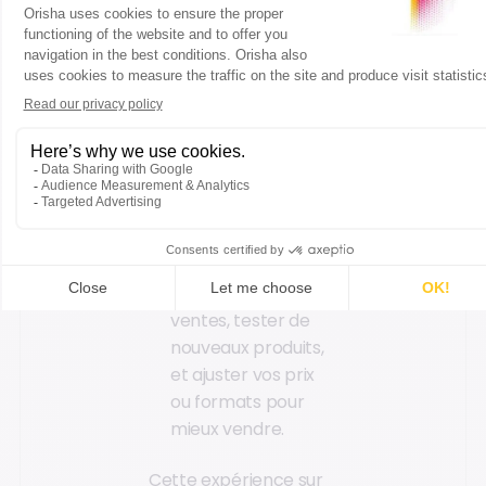
en amont et
produire
efficacement,
même en période
de forte affluence.
Comprendre les
attentes de la
clientèle
: observer
les préférences des
clients, adapter
votre offre à vos
ventes, tester de
nouveaux produits,
et ajuster vos prix
ou formats pour
mieux vendre.
Cette expérience sur