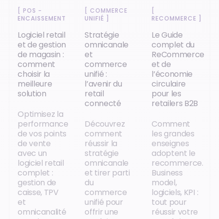
[
POS -
[
COMMERCE
[
ENCAISSEMENT
]
UNIFIÉ
]
RECOMMERCE
]
Logiciel retail
Stratégie
Le Guide
et de gestion
omnicanale
complet du
de magasin :
et
ReCommerce
comment
commerce
et de
choisir la
unifié :
l’économie
meilleure
l’avenir du
circulaire
solution
retail
pour les
connecté
retailers B2B
Optimisez la
performance
Découvrez
Comment
de vos points
comment
les grandes
de vente
réussir la
enseignes
avec un
stratégie
adoptent le
logiciel retail
omnicanale
recommerce.
complet :
et tirer parti
Business
gestion de
du
model,
caisse, TPV
commerce
logiciels, KPI :
et
unifié pour
tout pour
omnicanalité
offrir une
réussir votre