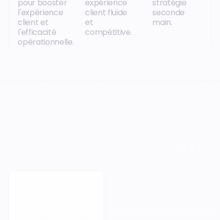
pour booster
expérience
stratégie
l'expérience
client fluide
seconde
client et
et
main.
l'efficacité
compétitive.
opérationnelle.
VOTRE PROCHAIN CAP COMMENCE ICI.
Orisha accompagne les entreprises qui
refusent de subir leur technologie.
Prendre rendez-vous