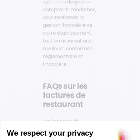
systèmes de gestion
comptable modernes,
vous renforcez la
gestion financière de
votre établissement,
tout en assurant une
meilleure conformité
réglementaire et
financière.
FAQs sur les
factures de
restaurant
Les factures de
restaurant soulèvent
souvent des questions