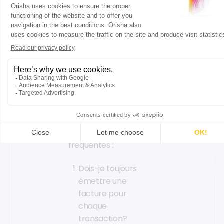
tant du côté des
gestionnaires que des
clients. Répondre
clairement à ces
interrogations peut
éviter de nombreux
malentendus et
renforcer la confiance
entre les parties. Voici
les réponses aux
questions les plus
fréquentes :
Dois-je toujours
émettre une
facture pour
chaque
transaction?