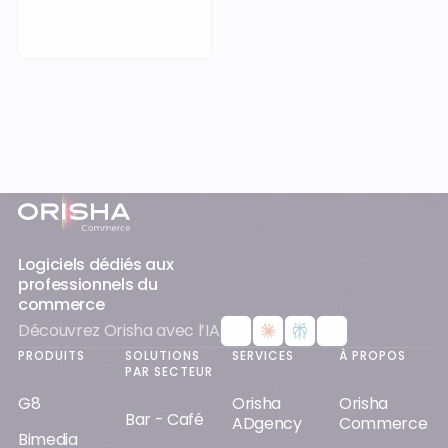
Pied-de-page
Logiciels dédiés aux
professionnels du
commerce
Découvrez Orisha avec l’IA
PRODUITS
SOLUTIONS
SERVICES
À PROPOS
PAR SECTEUR
G8
Orisha
Orisha
Bar - Café
ADgency
Commerce
Bimedia