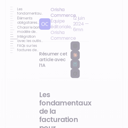
Orisha
Les
fondamentaux
Commerce
12 juin
de la
Éléments
Équipe
facturation
obligatoires
2024
—
éditoriale,
pour
d'une facture
Choisir le bon
6
mn
restaurants
de restaurant
modèle de
Orisha
facture pour
Intégration
Commerce
votre
avec les outils
restaurant
de gestion
FAQs sur les
comptable
factures de
Résumer cet
restaurant
article avec
l’IA
Les
fondamentaux
de la
facturation
pour