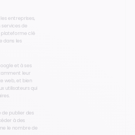
les entreprises,
s services de
 plateforme clé
e dans les
oogle et à ses
otamment leur
te web, et bien
 utilisateurs qui
ires.
é de publier des
ccéder à des
omme le nombre de