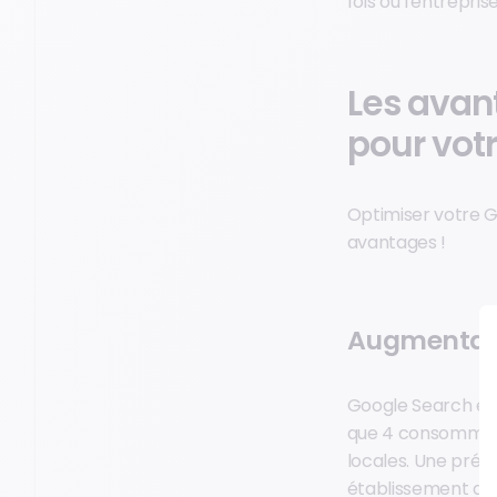
fois où l'entrepri
Les avan
pour vot
Optimiser votre G
avantages !
Augmentation
Google Search es
que 4 consommateu
locales. Une prés
établissement dan