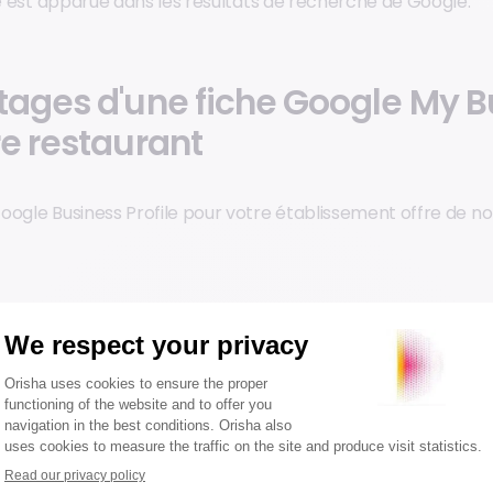
se est apparue dans les résultats de recherche de Google.
tages d'une fiche Google My B
re restaurant
oogle Business Profile pour votre établissement offre de 
 de la visibilité en ligne
t
le moteur de recherche
le plus utilisé au monde. D’ailleur
rs sur 5 utilisent les moteurs de recherche pour trouver 
ence optimisée sur Google My Business augmente la visibilit
s les recherches locales, que ce soit pour les personnes à