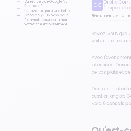
Orisha Com
Qu'est-ce que Google My
Business ?
Équipe édit
Les avantages d'une fiche
Résumer cet artic
Google My Business pour
votre restaurant
9 conseils pour optimiser
votre fiche établissement
Google My Business
Saviez-vous que 
Restaurant
visitent ce restau
Avec l'avènement
intensifiée. Déso
de vos plats et de 
Dans ce contexte,
aussi en anglais G
Voici 9 conseils po
Qu'est-c