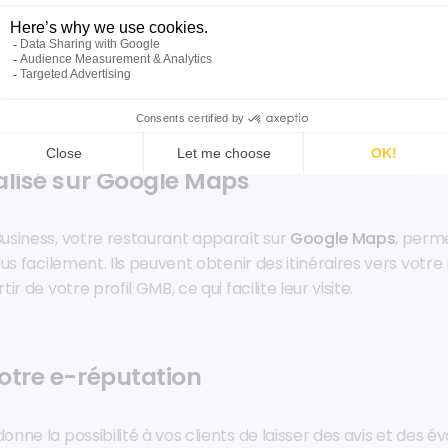
 de moi" ou pour ceux qui recherchent un type de cuisine o
 établissement apparaîtra dans les résultats de recherche 
aps, ce qui est essentiel à la fois pour votre référencement
ients locaux.
alisé sur Google Maps
siness, votre restaurant apparaît sur
Google Maps
, perm
us facilement. Ils peuvent obtenir des itinéraires vers votre
r de votre profil GMB, ce qui facilite leur visite.
otre e-réputation
ne la possibilité à vos clients de laisser des avis et des év