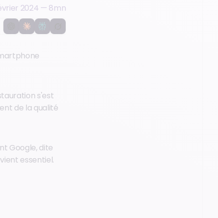
évrier 2024
—
8
mn
 smartphone
stauration s'est
nt de la qualité
nt Google, dite
vient essentiel.