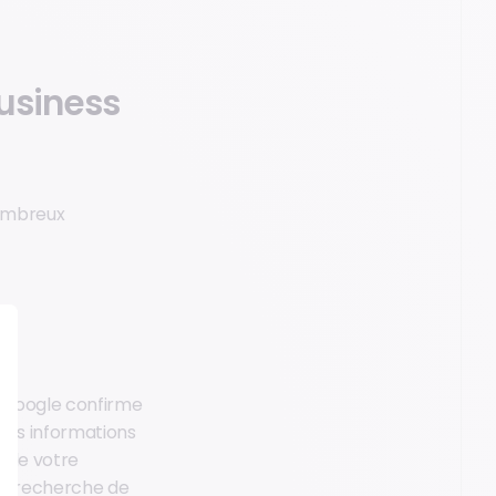
usiness
nombreux
s, Google confirme
des informations
é de votre
 la recherche de