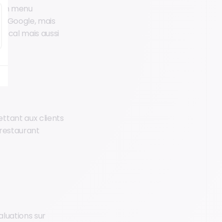
u un menu
de Google, mais
 local mais aussi
ettant aux clients
 restaurant
aluations sur