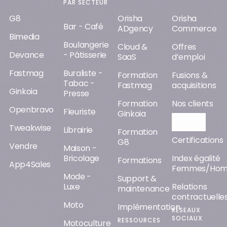
PAR SECTEUR
G8
Orisha
Orisha
Bar - Café
ADgency
Commerce
Bimedia
Boulangerie
Cloud &
Offres
Devance
- Pâtisserie
SaaS
d’emploi
Fastmag
Buraliste -
Formation
Fusions &
Tabac -
Fastmag
acquisitions
Ginkoia
Presse
Formation
Nos clients
Openbravo
Fleuriste
Ginkoia
Orisha AI
Tweakwise
Librairie
Formation
Certifications
G8
Vendre
Maison -
Bricolage
Index égalité
Formations
App4Sales
Femmes/Ho
Mode -
Support &
Luxe
Relations
maintenance
contractuelle
Moto
Implémentation
RÉSEAUX
SOCIAUX
RESSOURCES
Motoculture