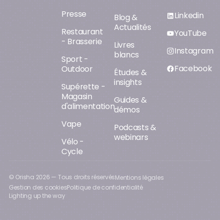
Presse
Linkedin
Blog &
Actualités
Restaurant
YouTube
- Brasserie
Livres
Instagram
blancs
Sport -
Facebook
Outdoor
Études &
insights
Supérette -
Magasin
Guides &
d'alimentation
démos
Vape
Podcasts &
webinars
Vélo -
Cycle
© Orisha
2026
— Tous droits réservés
Mentions légales
Gestion des cookies
Politique de confidentialité
Lighting up the way