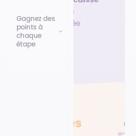
Gagnez des
points à
chaque
étape
Avec le Club Bimedia,
chaque étape de
votre parcours est
valorisée : extension
caisse, parrainage ou
utilisation de services.
Votre engagement
quotidien se
transforme
automatiquement en
points.