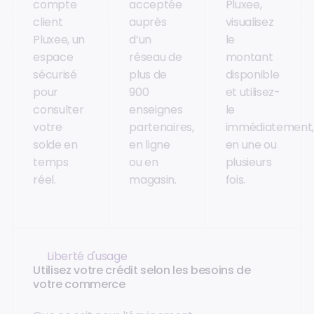
compte
acceptée
Pluxee,
client
auprès
visualisez
Pluxee, un
d’un
le
espace
réseau de
montant
sécurisé
plus de
disponible
pour
900
et utilisez-
consulter
enseignes
le
votre
partenaires,
immédiatement
solde en
en ligne
en une ou
temps
ou en
plusieurs
réel.
magasin.
fois.
Liberté d'usage
Utilisez votre crédit selon les besoins de
votre commerce