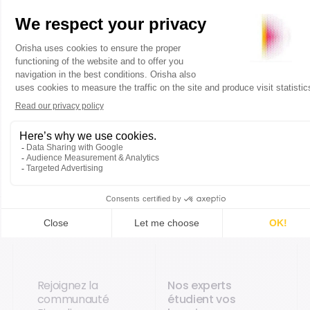
Je demande une démo
Rejoignez la
Nos experts
communauté
étudient vos