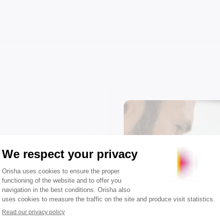
té
ciale et vos
sion 2 à 4 roues.
mple pour toute