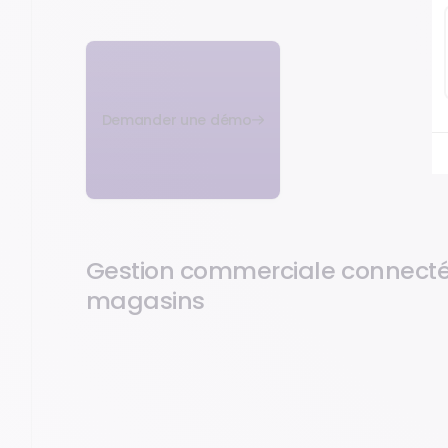
Demander une démo
Gestion commerciale connecté
magasins
Interface fluide
pour une
prise en main rapide
par
l'ensemble de votre activité
, d'un magasin unique a
centralisé. Profitez d'une
connexion comptable
, d'u
(références/tarifs par marque) et de
tarifs mis à j
l'
interconnexion avec les grands fournisseurs
du mar