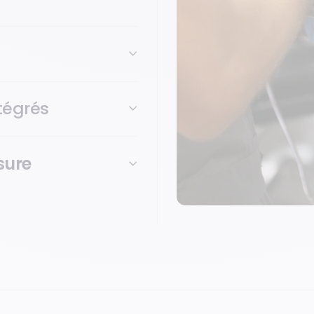
ntégrés
sure