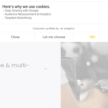
e & multi-
 toute l'équipe.
Gérez
u
pilotage multi-sites
ne
base articles intelligente
our automatiquement
grâce à
ché. Installation
cloud ou