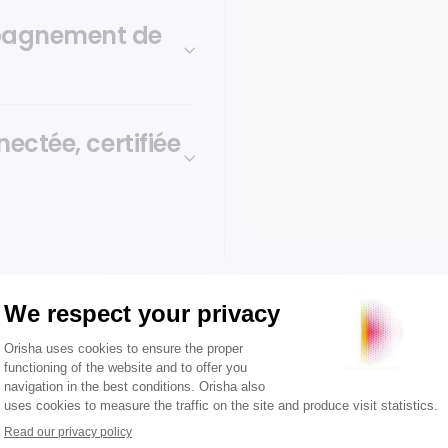
mpagnement de
nectée, certifiée