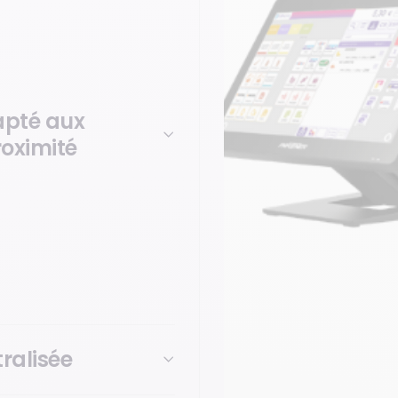
apté aux
oximité
rmarché, dans une solution
les d’achat, self-checkout,
ance intégrée, en toute
ralisée