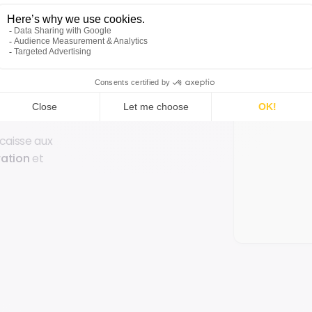
 caisse aux
ration
et