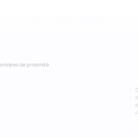
entaires de proximité
D
d
d
r