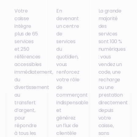
Votre
En
La grande
caisse
devenant
majorité
intègre
un centre
des
plus de 65
de
services
services
services
sont 100 %
et 250
du
numériques
références
quotidien,
: vous
accessibles
vous
vendez un
immédiatement,
renforcez
code, une
du
votre rôle
recharge
divertissement
de
ou une
au
commerçant
prestation
transfert
indispensable
directement
d’argent,
et
depuis
pour
générez
votre
répondre
un flux de
caisse,
à tous les
clientèle
sans