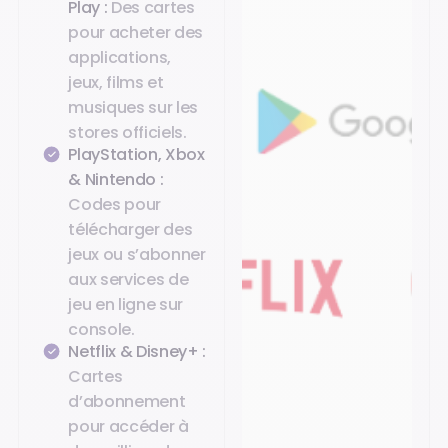
Play :
Des cartes
pour acheter des
applications,
jeux, films et
musiques sur les
stores officiels.
PlayStation, Xbox
& Nintendo :
Codes pour
télécharger des
jeux ou s’abonner
aux services de
jeu en ligne sur
console.
Netflix & Disney+ :
Cartes
d’abonnement
pour accéder à