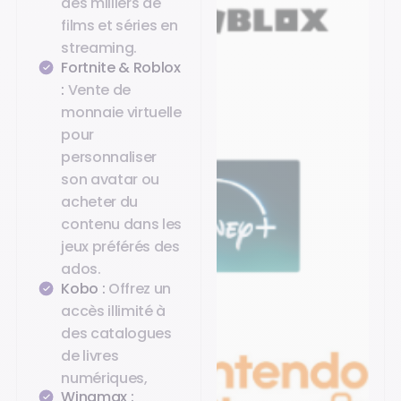
des milliers de
films et séries en
streaming.
Fortnite & Roblox
:
Vente de
monnaie virtuelle
pour
personnaliser
son avatar ou
acheter du
contenu dans les
jeux préférés des
ados.
Kobo :
Offrez un
accès illimité à
des catalogues
de livres
numériques,
Winamax :