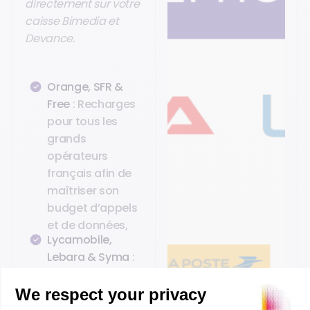
directement sur votre
caisse Bimedia et
Devance.
Orange, SFR &
Free
: Recharges
pour tous les
grands
opérateurs
français afin de
maîtriser son
budget d’appels
et de données,
Lycamobile,
Lebara & Syma
:
Spécialistes des
appels
internationaux à