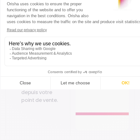
bas prix et de
l’Internet mobile
sans
engagement,
Libon & Orange
Kinouli
: Appelez
vos proches à
l’étranger ou
rechargez leur
crédit mobile
directement
depuis votre
point de vente.