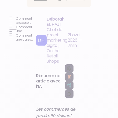
Déborah
Comment
proposer
EL HAJI
un service
Comment
Chef de
de
une
projet
21 avril
transfert
solution de
Comment
d’argent
caisse
une caisse
marketing
2026
—
simple et
intégrée
moderne
digital,
7
mn
rentable ?
dynamise
facilite le
Orisha
et
transfert
pérennise
d'argent ?
Retail
votre
Shops
commerce
?
Résumer cet
article avec
l’IA
Les commerces de
proximité doivent