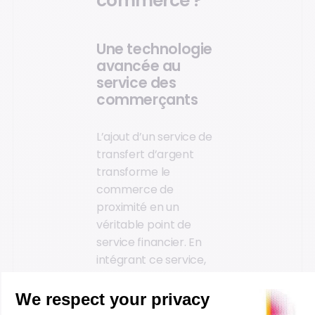
commerce ?
Une technologie
avancée au
service des
commerçants
L’ajout d’un service de
transfert d’argent
transforme le
commerce de
proximité en un
véritable point de
service financier. En
intégrant ce service,
les commerçants
améliorent
l’expérience client et