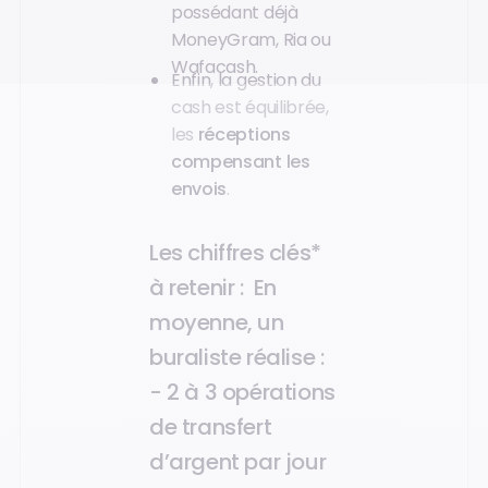
possédant déjà
MoneyGram, Ria ou
Wafacash.
Enfin, la gestion du
cash est équilibrée,
les
réceptions
compensant les
envois
.
Les chiffres clés*
à retenir
: En
moyenne, un
buraliste réalise :
- 2 à 3 opérations
de transfert
d’argent par jour