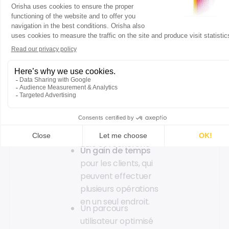
renforcent leur
attractivité :
Une offre de
services élargie
pour répondre aux
besoins d’une
clientèle diversifiée
Une augmentation
de la fréquentation
grâce à un service
utile et recherché
Un gain de temps
pour les clients, qui
peuvent effectuer
plusieurs opérations
en un seul endroit.
Un parcours
utilisateur optimisé