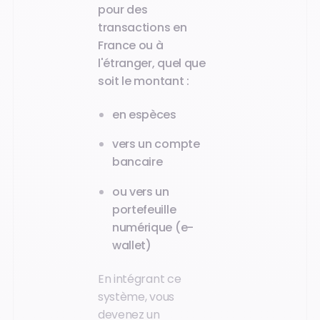
pour des
transactions en
France ou à
l'étranger, quel que
soit le montant :
en espèces
vers un compte
bancaire
ou vers un
portefeuille
numérique (e-
wallet)
En intégrant ce
système, vous
devenez un