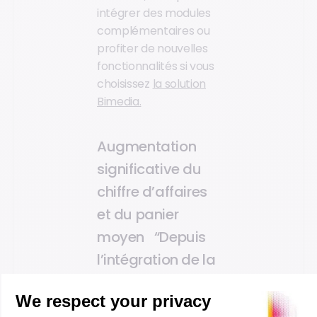
intégrer des modules
complémentaires ou
profiter de nouvelles
fonctionnalités si vous
choisissez
la solution
Bimedia.
Augmentation
significative du
chiffre d’affaires
et du panier
moyen
“Depuis
l’intégration de la
solution Bimedia,
en quelques