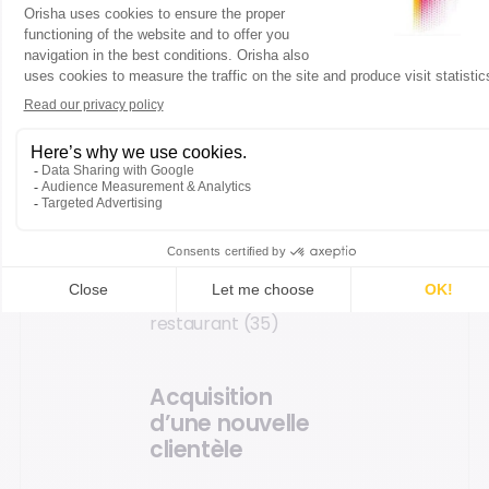
mois,
notre chiffre
d’affaires a bondi
de 30 %
, et le
panier moyen de
nos clients est
passé de 16 € à
plus de 21 €.”
Aurélie B., bar-tabac-
restaurant (35)
Acquisition
d’une nouvelle
clientèle