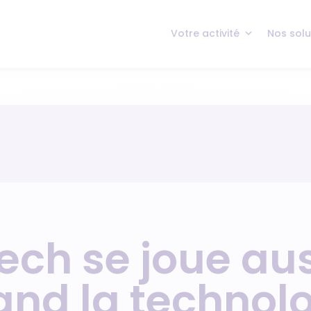
Votre activité
Nos solu
ech se joue au
uand la technol