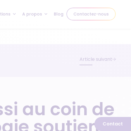
tions
A propos
Blog
Contactez-nous
Article suivant
ssi au coin de
ogie soutient
Contact