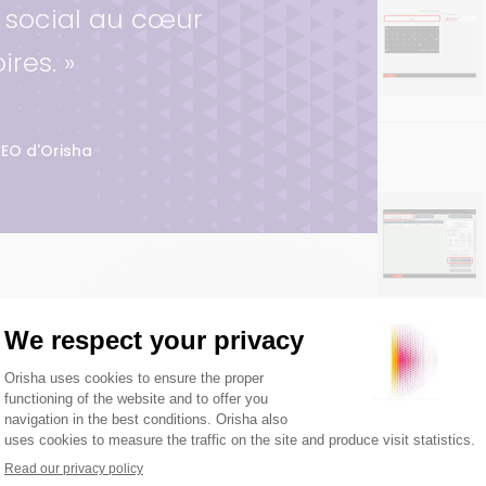
n social au cœur
ires. »
CEO d'Orisha
é, essentiels mais
ensables… et aussi fragiles.
t
bien plus que des points de vente : ce
al
. Mais leur équilibre économique reste