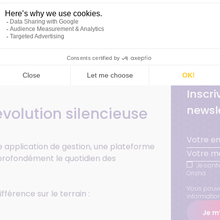
tion et aux nouveaux usages de
e dans sa tribune publiée le 19 octobre dans
celle qui ne se mesure pas en levées de fonds
 concret, local et durable.
Inscr
newsle
révolution silencieuse
ne application de gestion, une plateforme
Votre mé
e profondément le quotidien des
Je confi
Orisha.
Vous pouve
ifférence sur le terrain :
informatio
Je m’