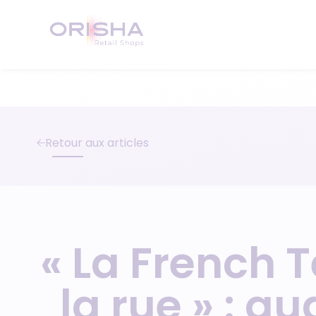
Aller au contenu
Retour aux articles
« La French T
la rue » : q