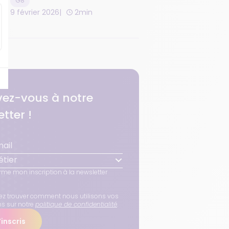
G8
9 février 2026
2min
ivez-vous à notre
tter !
tier
rme mon inscription à la newsletter
z trouver comment nous utilisons vos
ns sur notre
politique de confidentialité
.
inscris