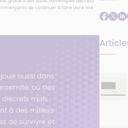
té, grâce à des outils numériques discrets
commerçants de continuer à faire vivre nos
Article
 joue aussi dans
roximité, où des
 discrets mais
t à des milliers
es de survivre et