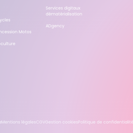
Services digitaux
dématérialisation
ycles
ADgency
ncession Motos
culture
a
Mentions légales
CGV
Gestion cookies
Politique de confidentialit