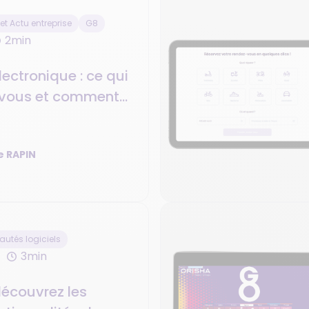
t Actu entreprise
G8
2min
lectronique : ce qui
 vous et comment
compagne
 RAPIN
utés logiciels
3min
 découvrez les