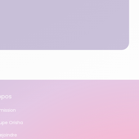
opos
mission
oupe Orisha
ejoindre