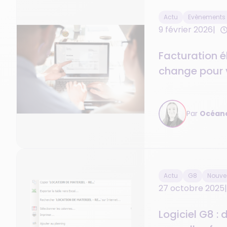
Actu
Evènements e
9 février 2026
Facturation é
change pour
G8 vous ac
Par
Océane
Actu
G8
Nouvea
27 octobre 2025
Logiciel G8 :