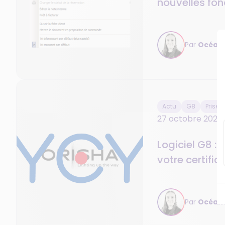
nouvelles fon
module de “R
documents”
Par
Océane
Actu
G8
Prise 
27 octobre 2025
Logiciel G8 :
votre certific
conformité ?
Par
Océane