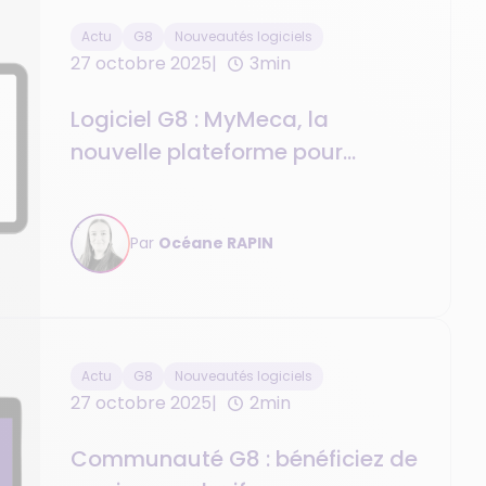
Actu
G8
Nouveautés logiciels
27 octobre 2025
3min
Logiciel G8 : MyMeca, la
nouvelle plateforme pour
simplifier la relation client et la
gestion atelier
Par
Océane RAPIN
Actu
G8
Nouveautés logiciels
27 octobre 2025
2min
Communauté G8 : bénéficiez de