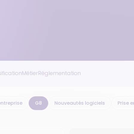
ification
Métier
Réglementation
ntreprise
G8
Nouveautés logiciels
Prise e