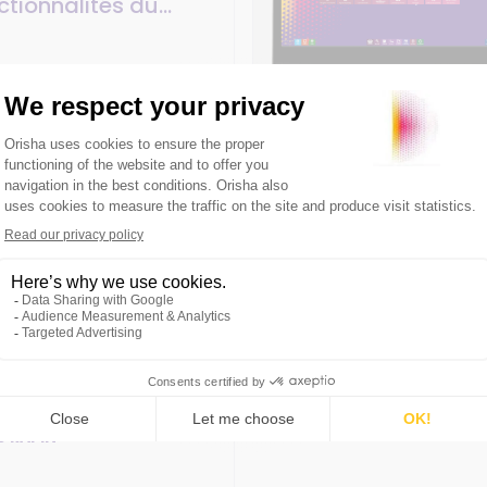
ctionnalités du
appel de
 RAPIN
en main logiciels
2min
 comment retrouver
at de mise en
 RAPIN