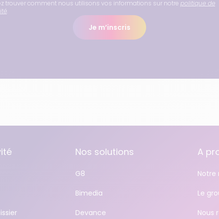
 trouver comment nous utilisons vos informations sur notre
politique de
ité
.
Je m’inscris
ité
Nos solutions
A pr
G8
Notre 
Bimedia
Le gr
issier
Devance
Nous r