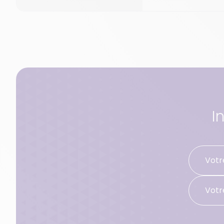
I
Votr