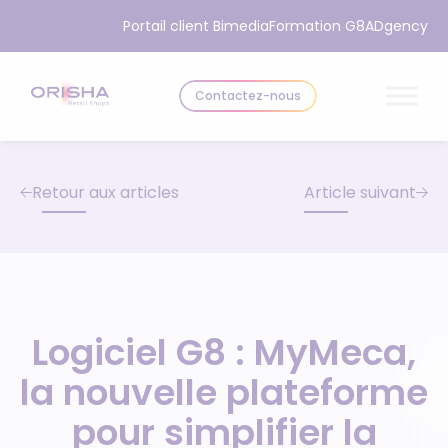
Aller au contenu
Portail client Bimedia
Formation G8
ADgency
Contactez-nous
Retour aux articles
Article suivant
Logiciel G8 : MyMeca,
la nouvelle plateforme
pour simplifier la