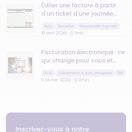
Éditer une facture à partir
d'un ticket d'une journée
passée : c'est désormais
Actu
Bimedia
Nouveautés logiciels
possible !
10 avril 2026
1min
Facturation électronique : ce
qui change pour vous et
comment G8 vous
Actu
Evènements et Actu entreprise
G8
accompagne
9 février 2026
2min
Inscrivez-vous à notre