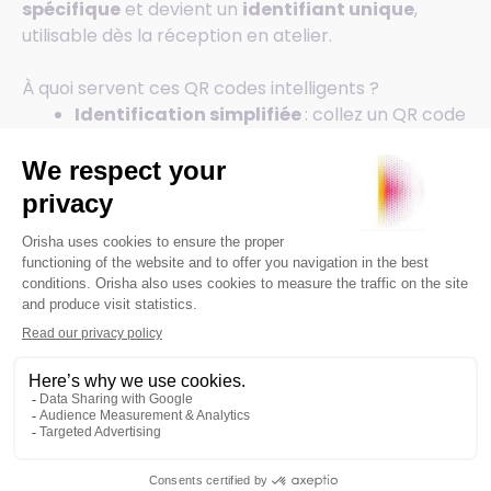
spécifique
et devient un
identifiant unique
,
utilisable dès la réception en atelier.
À quoi servent ces QR codes intelligents ?
Identification simplifiée
: collez un QR code
autocollant sur chaque véhicule, neuf ou
d’occasion. Votre atelier gagne en visibilité et
en précision dès le premier contact
Association instantanée avec G-Mobile
:
scannez simplement l’autocollant avec votre
PDA G-Mobile
: le véhicule est
automatiquement associé dans
G8
, sans
aucune saisie manuelle. Un vrai gain de temps
pour vos équipes
Traçabilité fluide et complète
: à chaque
passage atelier, un simple scan permet
d’accéder à
l’historique des réparations
.
Votre équipe dispose immédiatement de
toutes les informations nécessaires pour