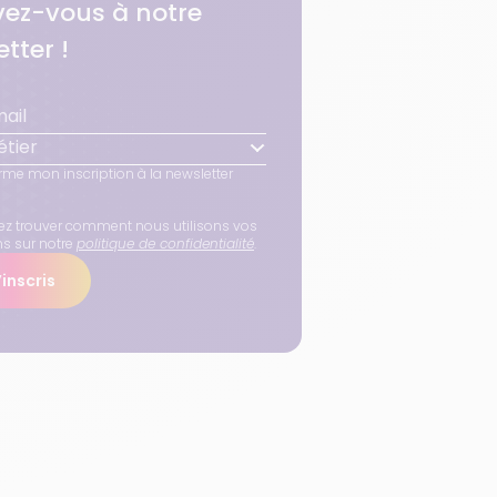
ivez-vous à notre
tter !
tier
rme mon inscription à la newsletter
z trouver comment nous utilisons vos
ns sur notre
politique de confidentialité
.
inscris