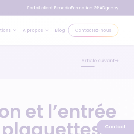
Portail client Bimedia
Formation G8
ADgency
tions
A propos
Blog
Contactez-nous
Article suivant
on et l’entrée
 plaquettes
Contact