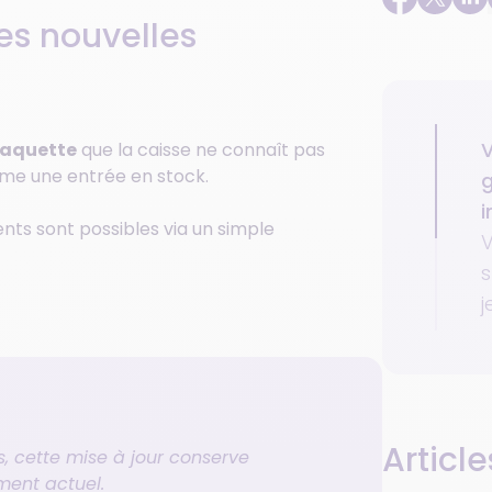
des nouvelles
V
laquette
que la caisse ne connaît pas
mme une entrée en stock.
g
i
ts sont possibles via un simple
V
s
j
Article
, cette mise à jour conserve
ent actuel.