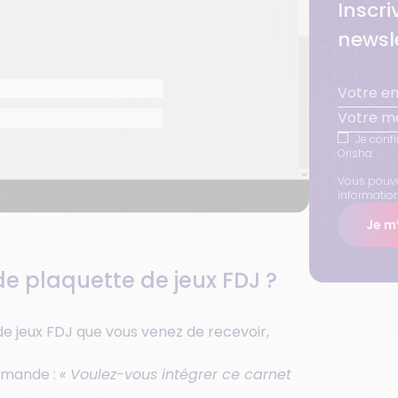
Inscr
newsle
Votre mé
Je confi
Orisha.
Vous pouve
informatio
Je m’
de plaquette de jeux FDJ ?
e jeux FDJ que vous venez de recevoir,
emande :
« Voulez-vous intégrer ce carnet