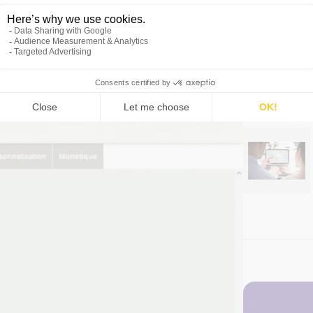
ée pour le reste du carnet. C’est l’option
de sans gestion d’inventaire.