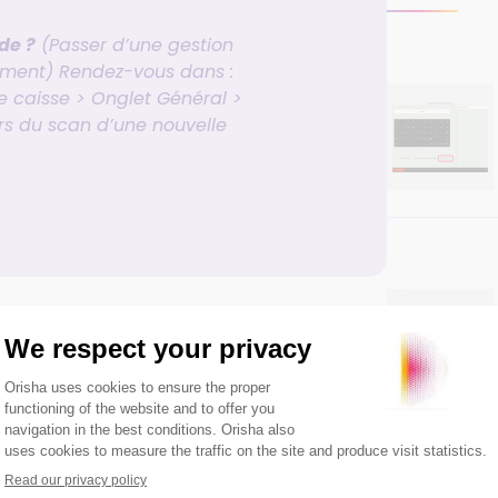
de ?
(Passer d’une gestion
ment) Rendez-vous dans :
caisse > Onglet Général >
ors du scan d’une nouvelle
tre stock informatiquement
ais vous ne souhaitez pas l’ajouter en stock
ser directement.
simplement le ticket au panier pour