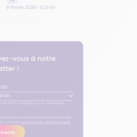
G8
9 février 2026
2min
ivez-vous à notre
tter !
tier
rme mon inscription à la newsletter
z trouver comment nous utilisons vos
ns sur notre
politique de confidentialité
.
inscris