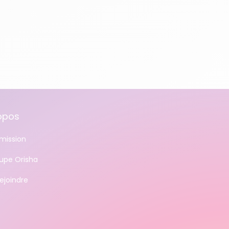
opos
mission
oupe Orisha
ejoindre