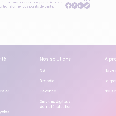
. Suivez ses publications pour découvrir
ur transformer vos points de vente.
ité
Nos solutions
A pr
G8
Notre 
Bimedia
Le gr
issier
Devance
Nous r
Services digitaux
dématérialisation
ycles