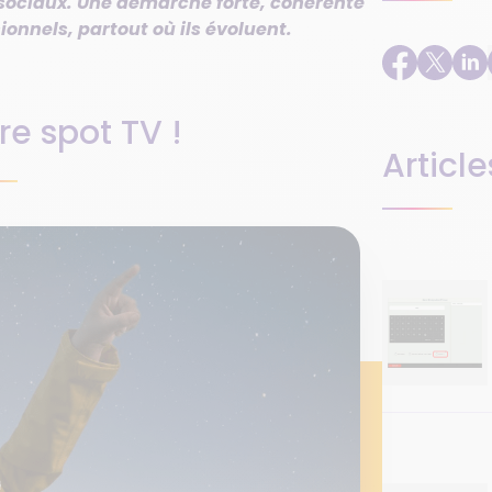
x sociaux. Une démarche forte, cohérente
ionnels, partout où ils évoluent.
e spot TV !
Article