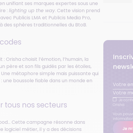
 en unifiant ses marques expertes sous une
re :
lighting up the way
. Cette vision prend
ec Publicis LMA et Publicis Media Pro,
 des sphères traditionnelles du BtoB.
 codes
Inscr
: Orisha choisit l’émotion, l’humain, la
newsle
 père et son fils guidés par les étoiles,
e. Une métaphore simple mais puissante qui
 : une boussole fiable dans un monde en
Votre mé
Je confi
r tous nos secteurs
Orisha.
Vous pouve
informatio
i-food… Cette campagne résonne dans
Je m’
logiciel métier, il y a des décisions