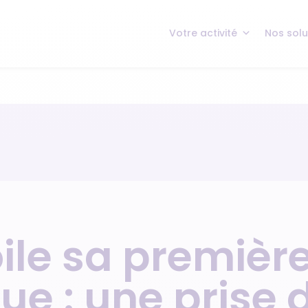
Votre activité
Nos solu
oile sa premiè
e : une prise 