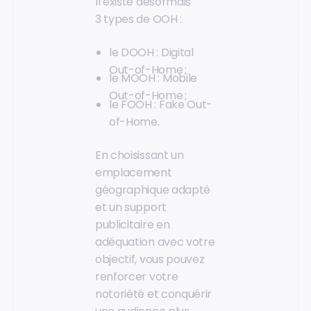
Il existe désormais
3 types de OOH :
le DOOH : Digital
Out-of-Home ;
le MOOH : Mobile
Out-of-Home ;
le FOOH : Fake Out-
of-Home.
En choisissant un
emplacement
géographique adapté
et un support
publicitaire en
adéquation avec votre
objectif, vous pouvez
renforcer votre
notoriété et conquérir