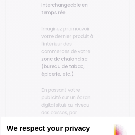
interchangeable en
temps réel
.
Imaginez promouvoir
votre dernier produit à
l'intérieur des
commerces de votre
zone de chalandise
(bureau de tabac,
épicerie, etc.)
.
En passant votre
publicité sur un écran
digital situé au niveau
des caisses, par
exemple, vous
augmentez