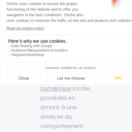
drastiquement vos
chances de capter
100 % de l’attention de
votre audience.
Bon à savoir :
pour améliorer
l’impact de votre
campagne
d’
affichage
numérique
locale,
procédez en
amont à une
analyse du
comportement