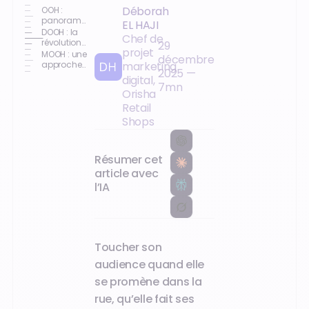
Déborah
OOH :
panorama
EL HAJI
complet
DOOH : la
Chef de
de la
révolution
29
projet
publicité
numérique
MOOH : une
décembre
extérieure
en extérieur
approche
marketing
2025
—
mobile et
digital,
connectée
7
mn
Orisha
Retail
Shops
Résumer cet
article avec
l’IA
Toucher son
audience quand elle
se promène dans la
rue, qu’elle fait ses