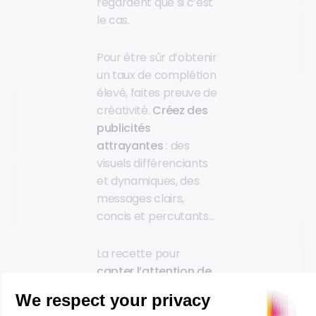
regardent que si c’est
le cas.
Pour être sûr d’obtenir
un taux de complétion
élevé, faites preuve de
créativité.
Créez des
publicités
attrayantes
: des
visuels différenciants
et dynamiques, des
messages clairs,
concis et percutants…
La recette pour
capter l’attention de
votre audience
jusqu'à la fin de la