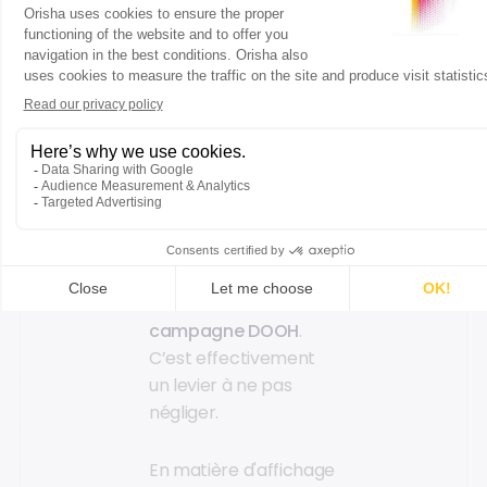
diffusion
!
La
contextualisation
des messages
publicitaires
Pour optimiser le taux
de complétion,
contextualisez les
contenus de votre
campagne DOOH
.
C’est effectivement
un levier à ne pas
négliger.
En matière d'affichage