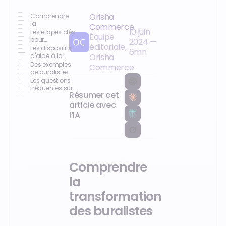
Orisha
Comprendre
la
Commerce
10 juin
transformation
Les étapes clés
Équipe
des buralistes
pour
2024
—
éditoriale,
transformer
Les dispositifs
6
mn
son
d'aide à la
Orisha
commerce de
transformation
Des exemples
Commerce
buraliste
des buralistes
de buralistes
ayant réussi
Les questions
leur
fréquentes sur
Résumer cet
transformation
la
transformation
article avec
des buralistes
l’IA
Comprendre
la
transformation
des buralistes