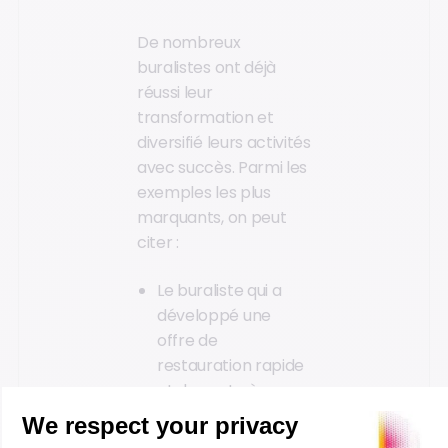
De nombreux
buralistes ont déjà
réussi leur
transformation et
diversifié leurs activités
avec succès. Parmi les
exemples les plus
marquants, on peut
citer :
Le buraliste qui a
développé une
offre de
restauration rapide
et de vente à
emporter, en
partenariat avec un