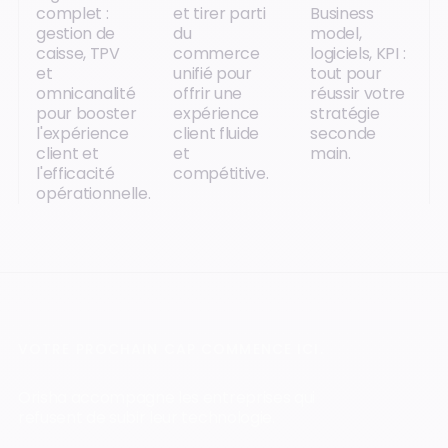
complet :
et tirer parti
Business
gestion de
du
model,
caisse, TPV
commerce
logiciels, KPI :
et
unifié pour
tout pour
omnicanalité
offrir une
réussir votre
pour booster
expérience
stratégie
l'expérience
client fluide
seconde
client et
et
main.
l'efficacité
compétitive.
opérationnelle.
VOTRE PROCHAIN CAP COMMENCE ICI.
Orisha accompagne les entreprises qui
refusent de subir leur technologie.