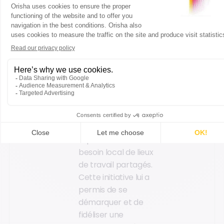
traiteur local. Grâce
à cette
diversification, il a pu
élargir sa clientèle
et augmenter son
chiffre d'affaires.
La buraliste qui a
ouvert un espace
de coworking au
sein de son
commerce,
répondant ainsi à un
besoin local de lieux
de travail partagés.
Cette initiative lui a
permis de se
démarquer et de
fidéliser une