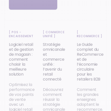
[
POS -
[
COMMERCE
[
ENCAISSEMENT
]
UNIFIÉ
]
RECOMMERCE
]
Logiciel retail
Stratégie
Le Guide
et de gestion
omnicanale
complet du
de magasin :
et
ReCommerce
comment
commerce
et de
choisir la
unifié :
l’économie
meilleure
l’avenir du
circulaire
solution
retail
pour les
connecté
retailers B2B
Optimisez la
performance
Découvrez
Comment
de vos points
comment
les grandes
de vente
réussir la
enseignes
avec un
stratégie
adoptent le
logiciel retail
omnicanale
recommerce.