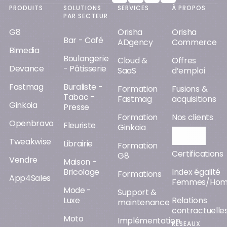
PRODUITS
SOLUTIONS
SERVICES
À PROPOS
PAR SECTEUR
G8
Orisha
Orisha
Bar - Café
ADgency
Commerce
Bimedia
Boulangerie
Cloud &
Offres
Devance
- Pâtisserie
SaaS
d’emploi
Fastmag
Buraliste -
Formation
Fusions &
Tabac -
Fastmag
acquisitions
Ginkoia
Presse
Formation
Nos clients
Openbravo
Fleuriste
Ginkoia
Orisha AI
Tweakwise
Librairie
Formation
Certifications
G8
Vendre
Maison -
Bricolage
Index égalité
Formations
App4Sales
Femmes/Ho
Mode -
Support &
Luxe
Relations
maintenance
contractuelle
Moto
Implémentation
RÉSEAUX