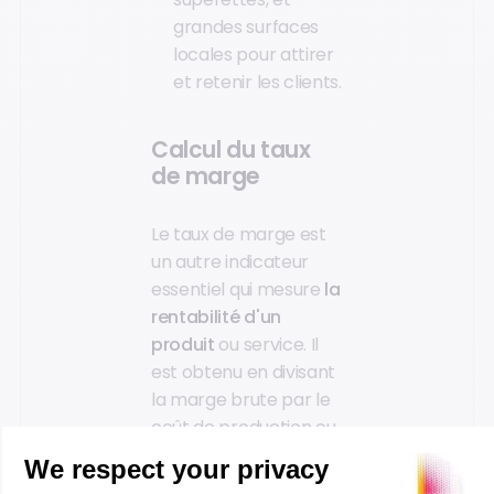
grandes surfaces
locales pour attirer
et retenir les clients.
Calcul du taux
de marge
Le taux de marge est
un autre indicateur
essentiel qui mesure
la
rentabilité d'un
produit
ou service. Il
est obtenu en divisant
la marge brute par le
coût de production ou
d'achat, puis en
multipliant par 100.