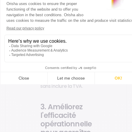
Ce taux peut varier
selon les familles de
produits et permet à
l'entrepreneur de fixer
des prix en fonction de
la rentabilité
souhaitée. Pour une
gestion optimale, il est
important de calculer
ces taux hors taxes,
sans inclure la TVA.
3. Améliorez
l'efficacité
opérationnelle