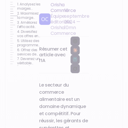
Orisha
1. Analysez les
marges
Commerce
10
actuelles de
2. Maximisez
Équipe
septembre
votre
la marge
éditoriale,
2024
—
entreprise
bénéficiaire
3. Améliorez
de vos
l'efficacité
Orisha
10
mn
produits
opérationnelle
4. Diversifiez
Commerce
pour accroître
vos offres en
la rentabilité
supérette
5. Utilisez des
programmes
Résumer cet
de fidélité
6. Offrez des
article avec
services de
livraison et de
7. Devenez un
l’IA
click and
véritable
collect
"repère" de
quartier
Le secteur du
commerce
alimentaire est un
domaine dynamique
et compétitif. Pour
réussir, les gérants de
supérettes et