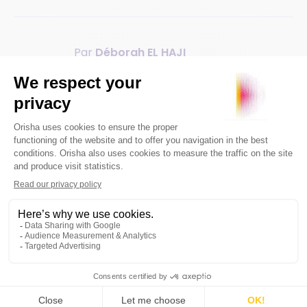
Par
Déborah EL HAJI
Déborah El Haji est chef de projet marketing digital
au sein d'Orisha Retail Shops. Passionnée par
l'évolution du secteur du commerce de proximité,
elle rédige des articles sur la diversification des
points de vente et leur modernisation. À travers ses
écrits, Déborah explore les tendances et les solutions
innovantes pour aider les commerçants à adapter
leurs activités aux nouvelles exigences du marché.
Suivez ses publications pour découvrir des conseils
pratiques et des idées inspirantes pour transformer
vos points de vente.
Vous aimez cet article ?
Partagez-le !
Articles similaires