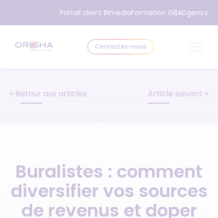
Aller au contenu
Portail client Bimedia
Formation G8
ADgency
Contactez-nous
Retour aux articles
Article suivant
Buralistes : comment
diversifier vos sources
de revenus et doper