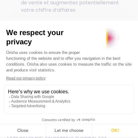
de vente et augmentez potentiellement
votre chiffre d’affaires
5. En 2021, choisissez une
caisse moderne et
évolutive pour votre
magasin
Au rythme où avance la technologie, il y à fort à
parier que de nouvelles fonctionnalités seront
bientôt nécessaires pour vous permettre de gérer
votre supérette ou votre épicerie de façon
optimale.
Vous devez par conséquent anticiper ces