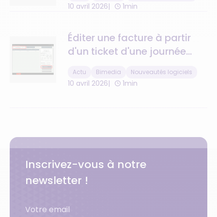
10 avril 2026
1min
Éditer une facture à partir
d'un ticket d'une journée
passée : c'est désormais
Actu
Bimedia
Nouveautés logiciels
possible !
10 avril 2026
1min
Inscrivez-vous à notre
newsletter !