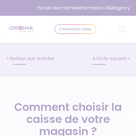
Aller au contenu
Portail client Bimedia
Formation G8
ADgency
Contactez-nous
Retour aux articles
Article suivant
Comment choisir la
caisse de votre
magasin ?