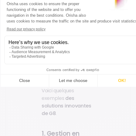
mieux si, comme G8, il
vous offre des
fonctionnalités plus
poussées, pensées
spécialement pour
permettre aux
professionnels de la
motoculture de piloter
plus efficacement
leurs magasins.
Voici quelques
exemples
des
solutions innovantes
de G8
.
1. Gestion en