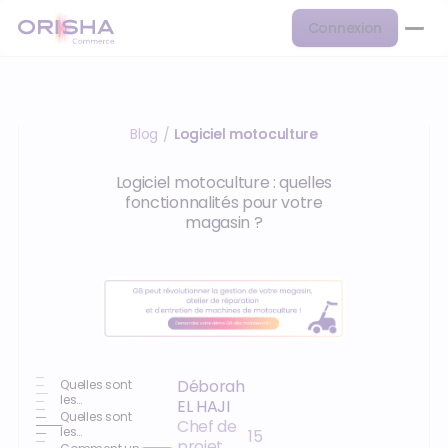
Connexion
Blog
Logiciel motoculture
/
Logiciel motoculture : quelles
fonctionnalités pour votre
magasin ?
Déborah
Quelles sont
les
EL HAJI
fonctionnalités
Quelles sont
Chef de
essentielles
les
15
projet
d'un logiciel
fonctionnalités