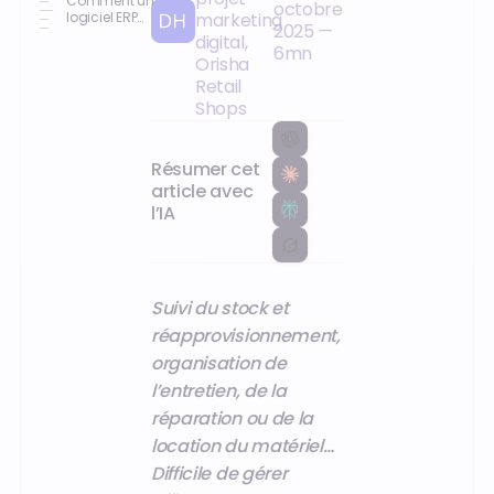
Comment un
octobre
de gestion
avancées
logiciel ERP
marketing
2025
—
pour la
pour optimiser
peut-il
digital,
motoculture ?
la gestion d’un
améliorer la
6
mn
Orisha
magasin de
gestion d'une
motoculture ?
entreprise de
Retail
motoculture ?
Shops
Résumer cet
article avec
l’IA
Suivi du stock et
réapprovisionnement,
organisation de
l’entretien, de la
réparation ou de la
location du matériel…
Difficile de gérer