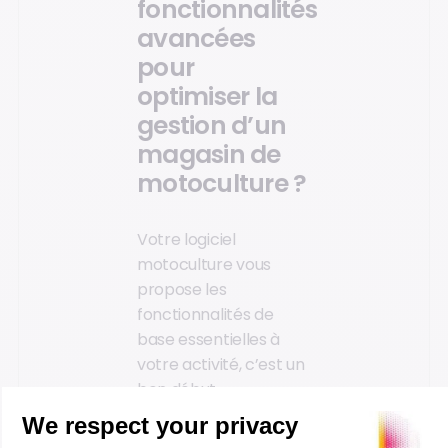
fonctionnalités
avancées
pour
optimiser la
gestion d’un
magasin de
motoculture ?
Votre logiciel
motoculture vous
propose les
fonctionnalités de
base essentielles à
votre activité, c’est un
bon début.
Mais c’est encore