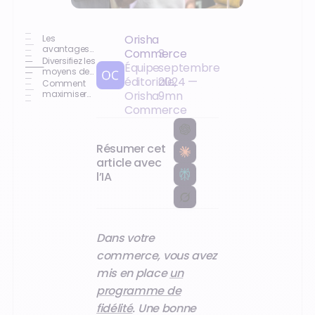
Orisha
Les
avantages
Commerce
3
à offrir
Diversifiez les
Équipe
septembre
plusieurs
moyens de
éditoriale,
2024
—
moyens de
paiement :
Comment
paiement
les stratégies
maximiser
Orisha
9
mn
dans votre
efficaces
l’impact de
Commerce
commerce
pour
cette
acquérir de
stratégie
nouveaux
d'acquisition
clients
de clients ?
Résumer cet
article avec
l’IA
Dans votre
commerce, vous avez
mis en place
un
programme de
fidélité
. Une bonne