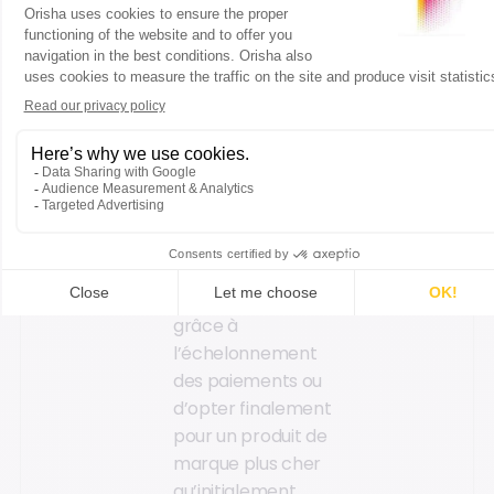
électrique dans
votre magasin de
cycles. Cette
possibilité de payer
en plusieurs fois
cumule plusieurs
avantages. Pour le
consommateur, elle
permet de lever les
dernières
réticences à l'achat
grâce à
l’échelonnement
des paiements ou
d’opter finalement
pour un produit de
marque plus cher
qu’initialement