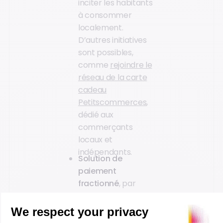
inciter les habitants
à consommer
localement.
D’autres initiatives
sont possibles,
comme
rejoindre le
réseau de la carte
cadeau
Petitscommerces
,
dédié aux
commerçants
locaux et
indépendants.
Solution de
paiement
fractionné
, par
exemple pour
l’achat d’un vélo à
assistance